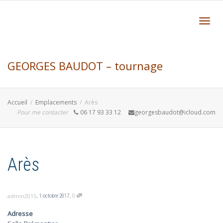
Active
GEORGES BAUDOT – tournage
navig
Accueil
Emplacements
Arès
formation et création bois – Aquitaine
Pour me contacter
06 17 93 33 12
georgesbaudot@icloud.com
Gironde Bordeaux
Arès
,
,
0
admin2015
1 octobre 2017
Adresse