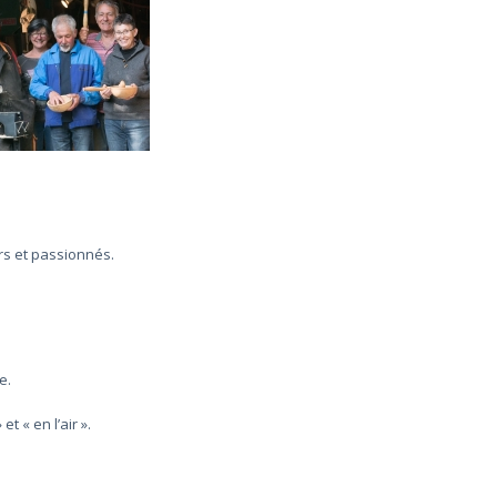
rs et passionnés.
e.
t « en l’air ».