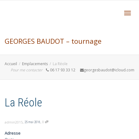
Active
GEORGES BAUDOT – tournage
navig
Accueil
Emplacements
La Réole
formation et création bois – Aquitaine
Pour me contacter
06 17 93 33 12
georgesbaudot@icloud.com
Gironde Bordeaux
La Réole
,
,
0
admin2015
25 mai 2016
Adresse