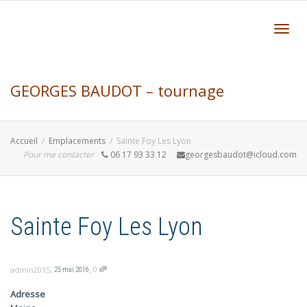
Active
GEORGES BAUDOT – tournage
navig
Accueil
Emplacements
Sainte Foy Les Lyon
formation et création bois – Aquitaine
Pour me contacter
06 17 93 33 12
georgesbaudot@icloud.com
Gironde Bordeaux
Sainte Foy Les Lyon
,
,
0
admin2015
25 mai 2016
Adresse