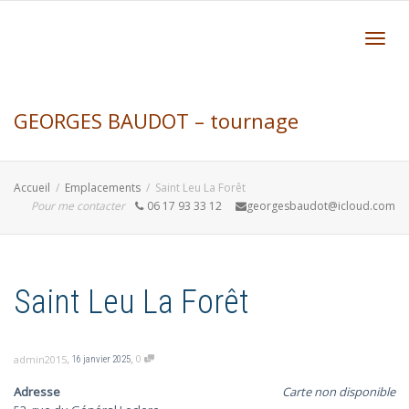
Active
GEORGES BAUDOT – tournage
navig
Accueil
Emplacements
Saint Leu La Forêt
formation et création bois – Aquitaine
Pour me contacter
06 17 93 33 12
georgesbaudot@icloud.com
Gironde Bordeaux
Saint Leu La Forêt
,
,
0
admin2015
16 janvier 2025
Adresse
Carte non disponible