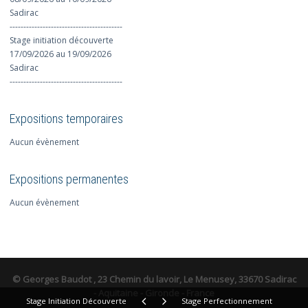
Sadirac
-----------------------------------------
Stage initiation découverte
17/09/2026 au 19/09/2026
Sadirac
-----------------------------------------
Expositions temporaires
Aucun évènement
Expositions permanentes
Aucun évènement
© Georges Baudot , 23 Chemin du
lavoir, Le Menusey, 33670 Sadirac
- Aquitaine - Gironde - France
Stage Initiation Découverte
Stage Perfectionnement