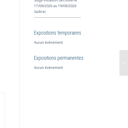
Stage initiation découverte
17/09/2026 au 19/09/2026
Sadirac
-----------------------------------------
Expositions temporaires
Aucun évènement
Expositions permanentes
Aucun évènement
St
pe